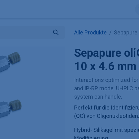
ntdecke KNAUER
Store
Blog
Über uns
Kontakt
Hilfe
Alle Produkte
Sepapure 
Sepapure ol
10 x 4.6 mm
Interactions optimized for
and IP-RP mode. UHPLC pe
system can handle.
Perfekt für die Identifizie
(QC) von Oligonukleotiden
Hybrid- Silikagel mit spe
Modifizierung.