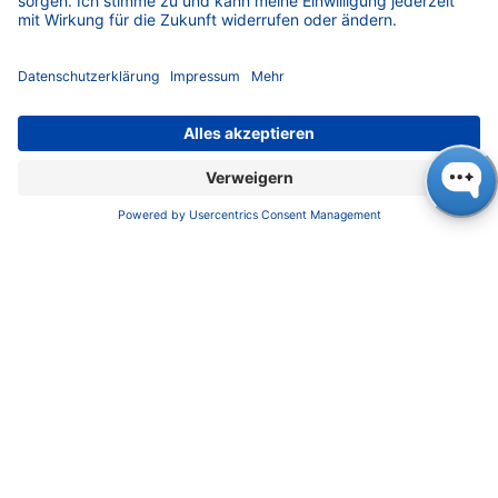
Karriere
INFORMATIONEN
Impressum
Datenschutzerklärung
AGB
KONTAKT
KNAUER
Wissenschaftliche Geräte GmbH,
Hegauer Weg 37/38, 14163 Berlin, Deutschland
sales@knauer.net
+49 30 809727-0