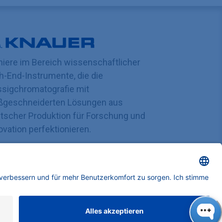
niere im Bereich wissenschaftlicher
h-End-Instrumente, die die
ssigchromatografie mit
geschneiderten Lösungen aus
tscher Produktion für Forschung und
ovation perfektionieren.