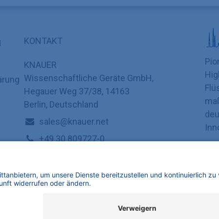
KONTAKT
N
Pio
KNAUER
Hig
Wissenschaftliche Geräte GmbH,
ärung
Flü
Hegauer Weg 37/38, 14163
maß
Berlin, Deutschland
deu
sales@knauer.net
Inn
+49 30 809727-0
 GmbH | Alle Rechte