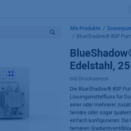
ntdecke KNAUER
Store
Blog
Über uns
Kontakt
Hilfe
Alle Produkte
Dosierpu
BlueShadow® 80P Pumpe
BlueShadow
Edelstahl, 2
mit Drucksensor
Die BlueShadow® 80P Pump
Lösungsmittelfluss für D
einer oder mehrerer zusät
ternäre oder sogar quate
einfach konfigurieren. Di
ternären Gradientventilbl