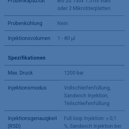
Probenkapazität
Bis zu 130x 1.5 ml Vials
oder 2 Mikrotiterplatten
Probenkühlung
Nein
Injektionsvolumen
1 - 80 µl
Spezifikationen
Max. Druck
1200 bar
Injektionsmodus
Vollschleifenfüllung
,
Sandwich Injektion
,
Teilschleifenfüllung
Injektionsgenauigkeit
Full loop Injektion: ≤ 0,1
(RSD)
%
,
Sandwich Injektion bei