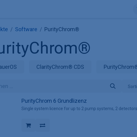
ntdecke KNAUER
Store
Blog
Über uns
Kontakt
Hilfe
kte
Software
PurityChrom®
urityChrom®
auerOS
ClarityChrom® CDS
PurityChrom
Sort
PurityChrom 6 Grundlizenz
Single system licence for up to 2 pump systems, 2 detectors,