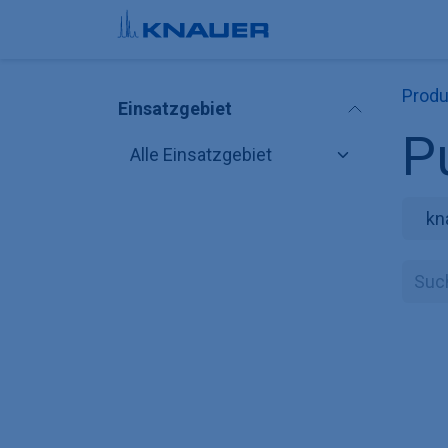
Zum Inhalt springen
E
Produ
Einsatzgebiet
P
kn