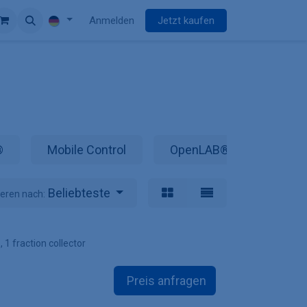
Anmelden
Jetzt kaufen
®
Mobile Control
OpenLAB® CDS EZChro
Beliebteste
ieren nach:
 1 fraction collector
Preis anfragen